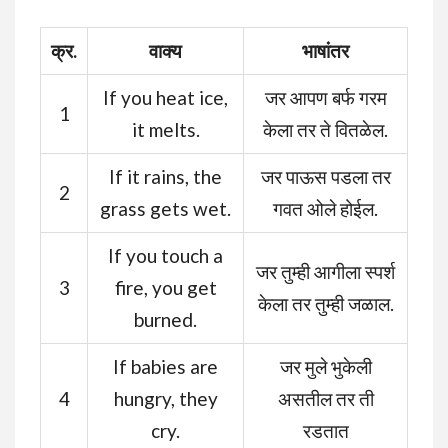
क्र.
वाक्य
भाषांतर
If you heat ice,
जर आपण बर्फ गरम
1
it melts.
केला तर ते वितळेल.
If it rains, the
जर पाऊस पडला तर
2
grass gets wet.
गवत ओले होईल.
If you touch a
जर तुम्ही आगीला स्पर्श
3
fire, you get
केला तर तुम्ही जळाल.
burned.
If babies are
जर मुले भुकेली
4
hungry, they
असतील तर ती
cry.
रडतात